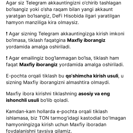
Agar siz Telegram akkauntingizni o‘chirib tashlagan
bo‘lsangiz yoki o‘sha raqam bilan yangi akkaunt
yaratgan bo‘lsangiz, DeFi Hisobida ilgari yaratilgan
hamyon manziliga kira olmaysiz.
❗ Agar sizning Telegram akkauntingizga kirish imkoni
bo‘lmasa, tiklash faqatgina
Maxfiy iborangiz
yordamida amalga oshiriladi.
❗ Agar emailingiz bog‘lanmagan bo‘lsa, tiklash ham
faqat
Maxfiy iborangiz
yordamida amalga oshiriladi.
E-pochta orqali tiklash bu
qo‘shimcha kirish usuli
, u
sizning Maxfiy iborangizni almashtira olmaydi.
Maxfiy ibora kirishni tiklashning
asosiy va eng
ishonchli usuli
bo‘lib qoladi.
Kamdan-kam hollarda e-pochta orqali tiklash
ishlamasa, biz TON tarmog'idagi kastodial bo'lmagan
hamyoningizga kirish uchun Maxfiy iboradan
foydalanishni tavsiya qilamiz.