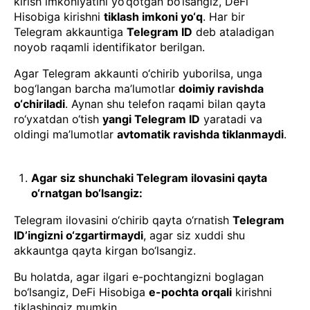
kirish imkoniyatini yo‘qotgan bo‘lsangiz, DeFi
Hisobiga kirishni
tiklash imkoni yo‘q
. Har bir
Telegram akkauntiga
Telegram ID
deb ataladigan
noyob raqamli identifikator berilgan.
Agar Telegram akkaunti o‘chirib yuborilsa, unga
bog‘langan barcha ma’lumotlar
doimiy ravishda
o‘chiriladi
. Aynan shu telefon raqami bilan qayta
ro‘yxatdan o‘tish
yangi Telegram ID
yaratadi va
oldingi ma’lumotlar
avtomatik ravishda tiklanmaydi
.
Agar siz shunchaki Telegram ilovasini qayta
o‘rnatgan bo‘lsangiz:
Telegram ilovasini o‘chirib qayta o‘rnatish
Telegram
ID’ingizni o‘zgartirmaydi
, agar siz xuddi shu
akkauntga qayta kirgan bo‘lsangiz.
Bu holatda, agar ilgari e-pochtangizni boglagan
bo‘lsangiz, DeFi Hisobiga
e-pochta orqali
kirishni
tiklashingiz mumkin.