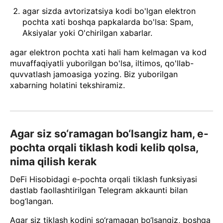
agar sizda avtorizatsiya kodi bo'lgan elektron
pochta xati boshqa papkalarda bo'lsa: Spam,
Aksiyalar yoki O'chirilgan xabarlar.
agar elektron pochta xati hali ham kelmagan va kod
muvaffaqiyatli yuborilgan bo'lsa, iltimos, qo'llab-
quvvatlash jamoasiga yozing. Biz yuborilgan
xabarning holatini tekshiramiz.
Agar siz so‘ramagan bo‘lsangiz ham, e-
pochta orqali tiklash kodi kelib qolsa,
nima qilish kerak
DeFi Hisobidagi e-pochta orqali tiklash funksiyasi
dastlab faollashtirilgan Telegram akkaunti bilan
bog‘langan.
Agar siz tiklash kodini so‘ramagan bo‘lsangiz, boshqa