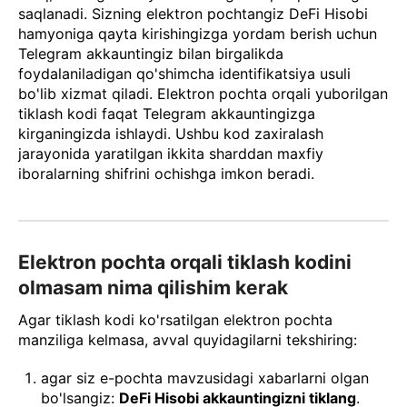
saqlanadi. Sizning elektron pochtangiz DeFi Hisobi
hamyoniga qayta kirishingizga yordam berish uchun
Telegram akkauntingiz bilan birgalikda
foydalaniladigan qo'shimcha identifikatsiya usuli
bo'lib xizmat qiladi. Elektron pochta orqali yuborilgan
tiklash kodi faqat Telegram akkauntingizga
kirganingizda ishlaydi. Ushbu kod zaxiralash
jarayonida yaratilgan ikkita sharddan maxfiy
iboralarning shifrini ochishga imkon beradi.
Elektron pochta orqali tiklash kodini
olmasam nima qilishim kerak
Agar tiklash kodi ko'rsatilgan elektron pochta
manziliga kelmasa, avval quyidagilarni tekshiring:
agar siz e-pochta mavzusidagi xabarlarni olgan
bo'lsangiz:
DeFi Hisobi akkauntingizni tiklang
.