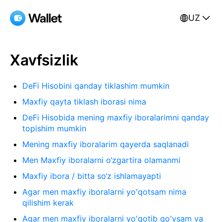
UZ
Xavfsizlik
DeFi Hisobini qanday tiklashim mumkin
Maxfiy qayta tiklash iborasi nima
DeFi Hisobida mening maxfiy iboralarimni qanday
topishim mumkin
Mening maxfiy iboralarim qayerda saqlanadi
Men Maxfiy iboralarni o‘zgartira olamanmi
Maxfiy ibora / bitta so‘z ishlamayapti
Agar men maxfiy iboralarni yo'qotsam nima
qilishim kerak
Agar men maxfiy iboralarni yo'qotib qo'ysam va