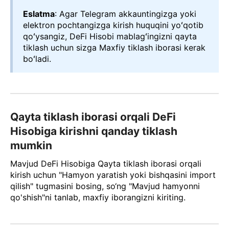
Eslatma
: Agar Telegram akkauntingizga yoki
elektron pochtangizga kirish huquqini yoʻqotib
qoʻysangiz, DeFi Hisobi mablagʻingizni qayta
tiklash uchun sizga Maxfiy tiklash iborasi kerak
boʻladi.
Qayta tiklash iborasi orqali DeFi
Hisobiga kirishni qanday tiklash
mumkin
Mavjud DeFi Hisobiga Qayta tiklash iborasi orqali
kirish uchun "Hamyon yaratish yoki bishqasini import
qilish" tugmasini bosing, so‘ng "Mavjud hamyonni
qo'shish"ni tanlab, maxfiy iborangizni kiriting.