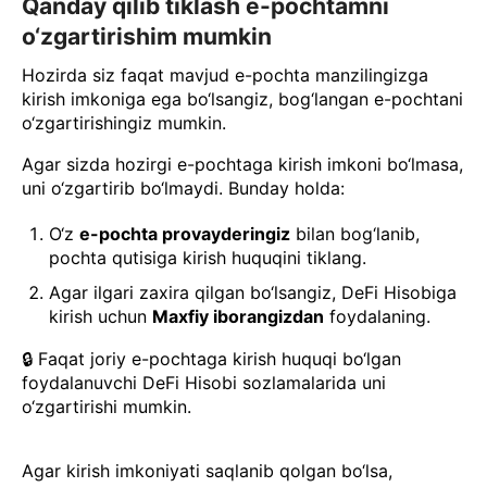
Qanday qilib tiklash e-pochtamni
o‘zgartirishim mumkin
Hozirda siz faqat mavjud e-pochta manzilingizga
kirish imkoniga ega bo‘lsangiz, bog‘langan e-pochtani
o‘zgartirishingiz mumkin.
Agar sizda hozirgi e-pochtaga kirish imkoni bo‘lmasa,
uni o‘zgartirib bo‘lmaydi. Bunday holda:
O‘z
e-pochta provayderingiz
bilan bog‘lanib,
pochta qutisiga kirish huquqini tiklang.
Agar ilgari zaxira qilgan bo‘lsangiz, DeFi Hisobiga
kirish uchun
Maxfiy iborangizdan
foydalaning.
🔒 Faqat joriy e-pochtaga kirish huquqi bo‘lgan
foydalanuvchi DeFi Hisobi sozlamalarida uni
o‘zgartirishi mumkin.
Agar kirish imkoniyati saqlanib qolgan bo‘lsa,