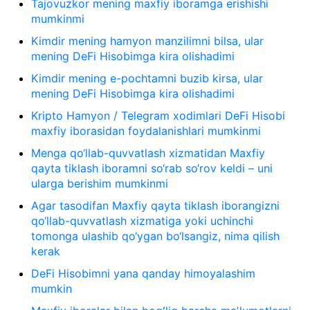
Tajovuzkor mening maxfiy iboramga erishishi
mumkinmi
Kimdir mening hamyon manzilimni bilsa, ular
mening DeFi Hisobimga kira olishadimi
Kimdir mening e-pochtamni buzib kirsa, ular
mening DeFi Hisobimga kira olishadimi
Kripto Hamyon / Telegram xodimlari DeFi Hisobi
maxfiy iborasidan foydalanishlari mumkinmi
Menga qo‘llab-quvvatlash xizmatidan Maxfiy
qayta tiklash iboramni so‘rab so‘rov keldi – uni
ularga berishim mumkinmi
Agar tasodifan Maxfiy qayta tiklash iborangizni
qo‘llab-quvvatlash xizmatiga yoki uchinchi
tomonga ulashib qo‘ygan bo‘lsangiz, nima qilish
kerak
DeFi Hisobimni yana qanday himoyalashim
mumkin