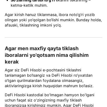
ketma-ketlik muhim.
Agar kirish hanuz tiklanmasa, ibora noto‘g‘ri yozib
olingan yoki yo‘qolgan bo‘lishi mumkin. Bunday holda,
afsuski, tiklashning imkoni yo‘q.
Agar men maxfiy qayta tiklash
iboralarni yo'qotsam nima qilishim
kerak
Agar siz DeFi Hisobi e-pochtasini tiklashni
tanlamagan bo‘lsangiz va DeFi Hisobi ro‘yxatdan
o‘tgan qurilmalardan foydalana olmasangiz,
aktivlaringizga kirish huquqidan mahrum bo‘lasiz.
DeFi Hisobi kastodial bo'lmagan hamyon bo'lgani
uchun faqat siz o'zingizning maxfiy tiklash
iborangizga kirishingiz mumkin. Agar DeFi Hisobi