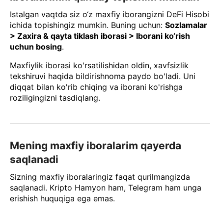
Istalgan vaqtda siz o‘z maxfiy iborangizni DeFi Hisobi
ichida topishingiz mumkin. Buning uchun:
Sozlamalar
> Zaxira & qayta tiklash iborasi > Iborani ko‘rish
uchun bosing
.
Maxfiylik iborasi ko'rsatilishidan oldin, xavfsizlik
tekshiruvi haqida bildirishnoma paydo bo'ladi. Uni
diqqat bilan ko'rib chiqing va iborani ko'rishga
roziligingizni tasdiqlang.
Mening maxfiy iboralarim qayerda
saqlanadi
Sizning maxfiy iboralaringiz faqat qurilmangizda
saqlanadi. Kripto Hamyon ham, Telegram ham unga
erishish huquqiga ega emas.