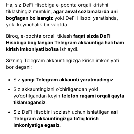
Ha, siz DeFi Hisobiga e-pochta orqali kirishni
tiklashingiz mumkin,
agar avval sozlamalarda uni
bog'lagan bo‘lsangiz
yoki DeFi Hisobi yaratishda,
yoki keyinchalik bir vaqtda.
Biroq, e-pochta orqali tiklash
faqat sizda DeFi
Hisobiga bog‘langan Telegram akkauntiga hali ham
kirish imkoniyati bo‘lsa
ishlaydi.
Sizning Telegram akkauntingizga kirish imkoniyati
bor degani:
Siz
yangi Telegram akkaunti yaratmadingiz
Siz akkauntingizni o‘chirilgandan yoki
yo‘qotilgandan keyin
telefon raqami orqali qayta
tiklamagansiz
.
Siz DeFi Hisobini sozlash uchun ishlatilgan
asl
Telegram akkauntingizga to‘liq kirish
imkoniyatiga egasiz
.