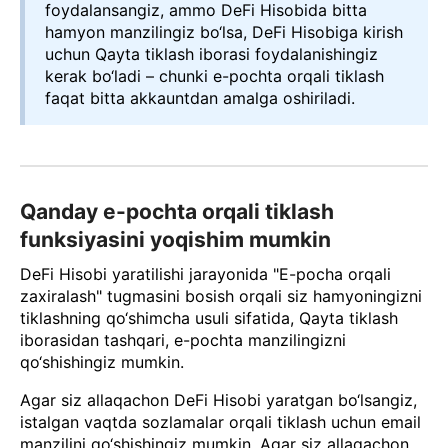
foydalansangiz, ammo DeFi Hisobida bitta
hamyon manzilingiz bo‘lsa, DeFi Hisobiga kirish
uchun Qayta tiklash iborasi foydalanishingiz
kerak bo‘ladi – chunki e-pochta orqali tiklash
faqat bitta akkauntdan amalga oshiriladi.
Qanday e-pochta orqali tiklash
funksiyasini yoqishim mumkin
DeFi Hisobi yaratilishi jarayonida "E-pocha orqali
zaxiralash" tugmasini bosish orqali siz hamyoningizni
tiklashning qo‘shimcha usuli sifatida, Qayta tiklash
iborasidan tashqari, e-pochta manzilingizni
qo‘shishingiz mumkin.
Agar siz allaqachon DeFi Hisobi yaratgan bo‘lsangiz,
istalgan vaqtda sozlamalar orqali tiklash uchun email
manzilini qo‘shishingiz mumkin. Agar siz allaqachon