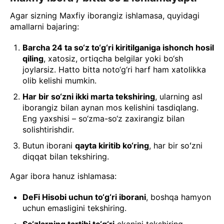
Agar sizning Maxfiy iborangiz ishlamasa, quyidagi
amallarni bajaring:
Barcha 24 ta so‘z to‘g‘ri kiritilganiga ishonch hosil
qiling
, xatosiz, ortiqcha belgilar yoki bo‘sh
joylarsiz. Hatto bitta noto‘g‘ri harf ham xatolikka
olib kelishi mumkin.
Har bir so‘zni ikki marta tekshiring
, ularning asl
iborangiz bilan aynan mos kelishini tasdiqlang.
Eng yaxshisi – so‘zma-so‘z zaxirangiz bilan
solishtirishdir.
Butun iborani
qayta kiritib ko‘ring
, har bir soʻzni
diqqat bilan tekshiring.
Agar ibora hanuz ishlamasa:
DeFi Hisobi uchun to‘g‘ri iborani
, boshqa hamyon
uchun emasligini tekshiring.
So‘zlarning tartibi to‘g‘ri
ekanini tekshiring –