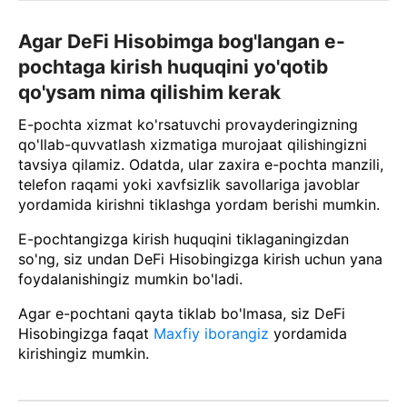
Agar DeFi Hisobimga bog'langan e-
pochtaga kirish huquqini yo'qotib
qo'ysam nima qilishim kerak
E-pochta xizmat ko'rsatuvchi provayderingizning
qo'llab-quvvatlash xizmatiga murojaat qilishingizni
tavsiya qilamiz. Odatda, ular zaxira e-pochta manzili,
telefon raqami yoki xavfsizlik savollariga javoblar
yordamida kirishni tiklashga yordam berishi mumkin.
E-pochtangizga kirish huquqini tiklaganingizdan
so'ng, siz undan DeFi Hisobingizga kirish uchun yana
foydalanishingiz mumkin bo'ladi.
Agar e-pochtani qayta tiklab bo'lmasa, siz DeFi
Hisobingizga faqat
Maxfiy iborangiz
yordamida
kirishingiz mumkin.