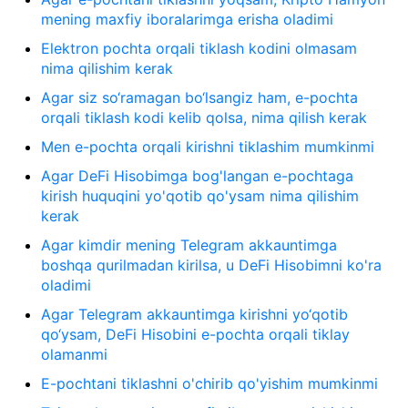
mening maxfiy iboralarimga erisha oladimi
Elektron pochta orqali tiklash kodini olmasam
nima qilishim kerak
Agar siz so‘ramagan bo‘lsangiz ham, e-pochta
orqali tiklash kodi kelib qolsa, nima qilish kerak
Men e-pochta orqali kirishni tiklashim mumkinmi
Agar DeFi Hisobimga bog'langan e-pochtaga
kirish huquqini yo'qotib qo'ysam nima qilishim
kerak
Agar kimdir mening Telegram akkauntimga
boshqa qurilmadan kirilsa, u DeFi Hisobimni ko'ra
oladimi
Agar Telegram akkauntimga kirishni yo‘qotib
qo‘ysam, DeFi Hisobini e-pochta orqali tiklay
olamanmi
E-pochtani tiklashni o'chirib qo'yishim mumkinmi