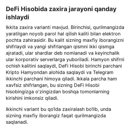
DeFi Hisobida zaxira jarayoni qanday
ishlaydi
Ikkita zaxira varianti mavjud. Birinchisi, qurilmangizda
yaratilgan noyob parol hal qilish kaliti bilan elektron
pochta zahirasidir. Bu kalit sizning maxfiy iborangizni
shifrlaydi va yangi shifrlangan qismni ikki qismga
ajratadi, ular shardlar deb nomlanadi va keyinchalik
ular korporativ serverlarga yuboriladi. Hamyon shifrni
ochish kalitini saqlaydi, DeFi Hisobi birinchi parchani
Kripto Hamyondan alohida saqlaydi va Telegram
ikkinchi parchani himoya qiladi. Ikkala parcha ham
xavfsiz shifrlangan, bu sizning DeFi Hisobi
hisobingizga o'zingizdan boshqa tomonlarning
kirishini imkonsiz qiladi.
Ikkinchi variant bu qo‘lda zaxiralash bo‘lib, unda
sizning maxfiy iborangiz faqat qurilmangizda
saqlanadi.