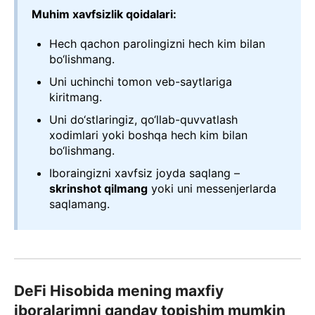
Muhim xavfsizlik qoidalari:
Hech qachon parolingizni hech kim bilan
bo‘lishmang.
Uni uchinchi tomon veb-saytlariga
kiritmang.
Uni do‘stlaringiz, qo‘llab-quvvatlash
xodimlari yoki boshqa hech kim bilan
bo‘lishmang.
Iboraingizni xavfsiz joyda saqlang –
skrinshot qilmang
yoki uni messenjerlarda
saqlamang.
DeFi Hisobida mening maxfiy
iboralarimni qanday topishim mumkin