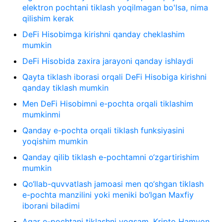
elektron pochtani tiklash yoqilmagan bo'lsa, nima
qilishim kerak
DeFi Hisobimga kirishni qanday cheklashim
mumkin
DeFi Hisobida zaxira jarayoni qanday ishlaydi
Qayta tiklash iborasi orqali DeFi Hisobiga kirishni
qanday tiklash mumkin
Men DeFi Hisobimni e-pochta orqali tiklashim
mumkinmi
Qanday e-pochta orqali tiklash funksiyasini
yoqishim mumkin
Qanday qilib tiklash e-pochtamni o‘zgartirishim
mumkin
Qo‘llab-quvvatlash jamoasi men qo‘shgan tiklash
e-pochta manzilini yoki meniki bo‘lgan Maxfiy
iborani biladimi
Agar e-pochtani tiklashni yoqsam, Kripto Hamyon