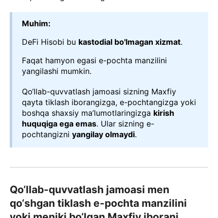
Muhim:
DeFi Hisobi bu
kastodial bo'lmagan xizmat
.
Faqat hamyon egasi e-pochta manzilini
yangilashi mumkin.
Qo‘llab-quvvatlash jamoasi sizning Maxfiy
qayta tiklash iborangizga, e-pochtangizga yoki
boshqa shaxsiy ma’lumotlaringizga
kirish
huquqiga ega emas
. Ular sizning e-
pochtangizni
yangilay olmaydi
.
Qo‘llab-quvvatlash jamoasi men
qo‘shgan tiklash e-pochta manzilini
yoki meniki bo‘lgan Maxfiy iborani