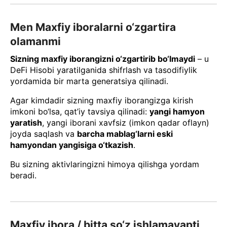
Men Maxfiy iboralarni o‘zgartira
olamanmi
Sizning maxfiy iborangizni o‘zgartirib bo‘lmaydi
– u
DeFi Hisobi yaratilganida shifrlash va tasodifiylik
yordamida bir marta generatsiya qilinadi.
Agar kimdadir sizning maxfiy iborangizga kirish
imkoni bo‘lsa, qat’iy tavsiya qilinadi:
yangi hamyon
yaratish
, yangi iborani xavfsiz (imkon qadar oflayn)
joyda saqlash va
barcha mablag‘larni eski
hamyondan yangisiga o‘tkazish
.
Bu sizning aktivlaringizni himoya qilishga yordam
beradi.
Maxfiy ibora / bitta so‘z ishlamayapti