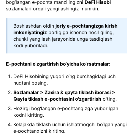
bog‘langan e-pochta manzilingizni
DeFi Hisobi
sozlamalari orqali yangilashingiz mumkin.
Boshlashdan oldin
joriy e-pochtangizga kirish
imkoniyatingiz
borligiga ishonch hosil qiling,
chunki yangilash jarayonida unga tasdiqlash
kodi yuboriladi.
E-pochtani o‘zgartirish bo‘yicha ko‘rsatmalar:
DeFi Hisobining yuqori o‘ng burchagidagi uch
nuqtani bosing.
Sozlamalar > Zaxira & qayta tiklash iborasi >
Qayta tiklash e-pochtasini o'zgartirish
o'ting.
Hozirgi bog‘langan e-pochtangizga yuborilgan
kodni kiriting.
Kelajakda tiklash uchun ishlatmoqchi bo‘lgan yangi
e-pochtangizni kiriting.