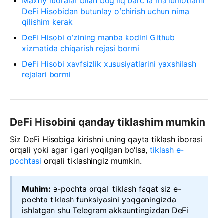
Maxfiy iboralar bilan bogʻliq barcha maʼlumotlarni
DeFi Hisobidan butunlay oʻchirish uchun nima
qilishim kerak
DeFi Hisobi o'zining manba kodini Github
xizmatida chiqarish rejasi bormi
DeFi Hisobi xavfsizlik xususiyatlarini yaxshilash
rejalari bormi
DeFi Hisobini qanday tiklashim mumkin
Siz DeFi Hisobiga kirishni uning qayta tiklash iborasi
orqali yoki agar ilgari yoqilgan bo‘lsa,
tiklash e-
pochtasi
orqali tiklashingiz mumkin.
Muhim:
e-pochta orqali tiklash faqat siz e-
pochta tiklash funksiyasini yoqganingizda
ishlatgan shu Telegram akkauntingizdan DeFi