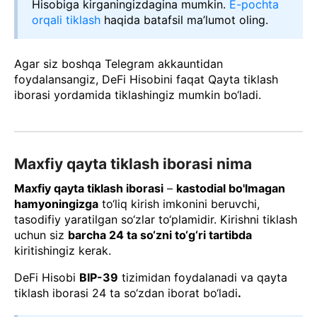
Hisobiga kirganingizdagina mumkin.
E-pochta
orqali tiklash
haqida batafsil ma’lumot oling.
Agar siz boshqa Telegram akkauntidan
foydalansangiz, DeFi Hisobini faqat Qayta tiklash
iborasi yordamida tiklashingiz mumkin bo‘ladi.
Maxfiy qayta tiklash iborasi nima
Maxfiy qayta tiklash iborasi
–
kastodial bo'lmagan
hamyoningizga
to‘liq kirish imkonini beruvchi,
tasodifiy yaratilgan so‘zlar to‘plamidir. Kirishni tiklash
uchun siz
barcha 24 ta so‘zni to‘g‘ri tartibda
kiritishingiz kerak.
DeFi Hisobi
BIP-39
tizimidan foydalanadi va qayta
tiklash iborasi 24 ta so‘zdan iborat bo‘ladi
.