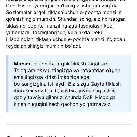
DeFi Hisobi yaratgan bo‘lsangiz, istalgan vaqtda
Sozlamalar orqali tiklash uchun e-pochta manzilini
qo‘shishingiz mumkin. Shundan so‘ng, siz ko‘rsatgan
tiklash e-pochta manzilingizga tasdiqlash kodi
yuboriladi. Tasdiqlangach, kelajakda DeFi
Hisobingizni tiklash uchun e-pochta manzilingizdan
foydalanishingiz mumkin bo‘ladi.
Muhim:
E-pochta orqali tiklash faqat siz
Telegram akkauntingizga va ro‘yxatdan o‘tgan
emailingizga kirish imkoniga ega
bo‘lsangizgina ishlaydi. Biz sizga Qayta tiklash
iborasini yozib olib, xavfsiz joyda saqlashni
qat’iy tavsiya qilamiz, shunda DeFi Hisobiga
kirish huquqini hech qachon yo‘qotmaysiz.