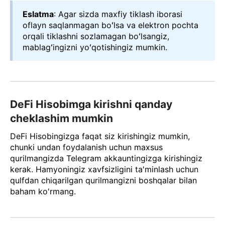
Eslatma
: Agar sizda maxfiy tiklash iborasi
oflayn saqlanmagan boʻlsa va elektron pochta
orqali tiklashni sozlamagan boʻlsangiz,
mablagʻingizni yoʻqotishingiz mumkin.
DeFi Hisobimga kirishni qanday
cheklashim mumkin
DeFi Hisobingizga faqat siz kirishingiz mumkin,
chunki undan foydalanish uchun maxsus
qurilmangizda Telegram akkauntingizga kirishingiz
kerak. Hamyoningiz xavfsizligini ta'minlash uchun
qulfdan chiqarilgan qurilmangizni boshqalar bilan
baham ko'rmang.