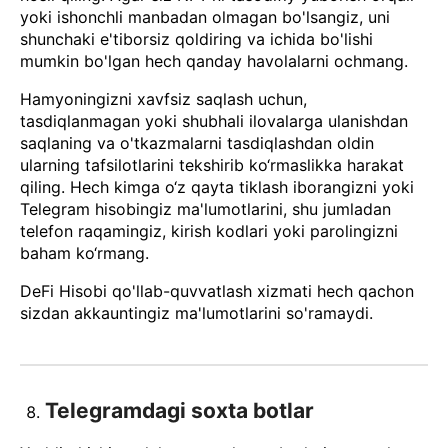
yoki ishonchli manbadan olmagan bo'lsangiz, uni
shunchaki e'tiborsiz qoldiring va ichida bo'lishi
mumkin bo'lgan hech qanday havolalarni ochmang.
Hamyoningizni xavfsiz saqlash uchun,
tasdiqlanmagan yoki shubhali ilovalarga ulanishdan
saqlaning va o'tkazmalarni tasdiqlashdan oldin
ularning tafsilotlarini tekshirib ko‘rmaslikka harakat
qiling. Hech kimga o‘z qayta tiklash iborangizni yoki
Telegram hisobingiz ma'lumotlarini, shu jumladan
telefon raqamingiz, kirish kodlari yoki parolingizni
baham ko‘rmang.
DeFi Hisobi qo'llab-quvvatlash xizmati hech qachon
sizdan akkauntingiz ma'lumotlarini so'ramaydi.
Telegramdagi soxta botlar