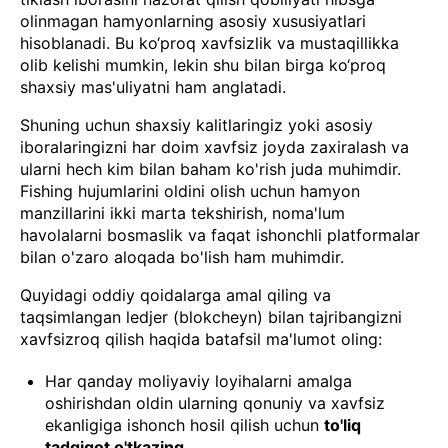
olinmagan hamyonlarning asosiy xususiyatlari
hisoblanadi. Bu ko‘proq xavfsizlik va mustaqillikka
olib kelishi mumkin, lekin shu bilan birga ko‘proq
shaxsiy mas'uliyatni ham anglatadi.
Shuning uchun shaxsiy kalitlaringiz yoki asosiy
iboralaringizni har doim xavfsiz joyda zaxiralash va
ularni hech kim bilan baham ko'rish juda muhimdir.
Fishing hujumlarini oldini olish uchun hamyon
manzillarini ikki marta tekshirish, noma'lum
havolalarni bosmaslik va faqat ishonchli platformalar
bilan o'zaro aloqada bo'lish ham muhimdir.
Quyidagi oddiy qoidalarga amal qiling va
taqsimlangan ledjer (blokcheyn) bilan tajribangizni
xavfsizroq qilish haqida batafsil ma'lumot oling:
Har qanday moliyaviy loyihalarni amalga
oshirishdan oldin ularning qonuniy va xavfsiz
ekanligiga ishonch hosil qilish uchun
to'liq
tadqiqot o'tkazing
.