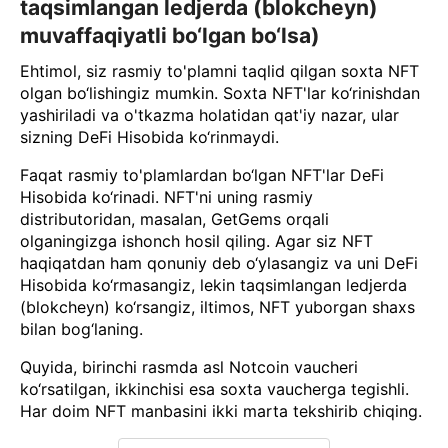
taqsimlangan ledjerda (blokcheyn)
muvaffaqiyatli bo‘lgan bo‘lsa)
Ehtimol, siz rasmiy to'plamni taqlid qilgan soxta NFT
olgan bo‘lishingiz mumkin. Soxta NFT'lar ko‘rinishdan
yashiriladi va o'tkazma holatidan qat'iy nazar, ular
sizning DeFi Hisobida ko‘rinmaydi.
Faqat rasmiy to'plamlardan bo‘lgan NFT'lar DeFi
Hisobida ko‘rinadi. NFT'ni uning rasmiy
distributoridan, masalan, GetGems orqali
olganingizga ishonch hosil qiling. Agar siz NFT
haqiqatdan ham qonuniy deb o‘ylasangiz va uni DeFi
Hisobida ko‘rmasangiz, lekin taqsimlangan ledjerda
(blokcheyn) ko‘rsangiz, iltimos, NFT yuborgan shaxs
bilan bog‘laning.
Quyida, birinchi rasmda asl Notcoin vaucheri
ko‘rsatilgan, ikkinchisi esa soxta vaucherga tegishli.
Har doim NFT manbasini ikki marta tekshirib chiqing.