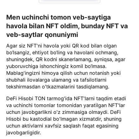
Men uchinchi tomon veb-saytiga
havola bilan NFT oldim, bunday NFT va
veb-saytlar qonuniymi
Agar siz NFT'ni havola yoki QR kod bilan olgan
bo‘lsangiz, ehtiyot bo‘ling va havolani ochmang,
shuningdek, QR kodni skanerlamang, ayniqsa, agar
yuboruvchiga ishonchingiz komil bo‘lmasa.
Mablag'ingizni himoya qilish uchun notanish yoki
shubhali ilovalarga ulamang va tafsilotlarni
tekshirmasdan o'tkazmalarini tasdiqlamang.
DeFi Hisobi TON tarmog'ida NFT'larni taqdim etadi
va uchinchi tomonlar tomonidan yaratilgan NFT'lar
uchun javobgarlikni o'z zimmasiga olmaydi. DeFi
Hisobi bu kastodial bo'lmagan xizmatdir, shuning
uchun aktivlarni xavfsiz saqlash faqat egasining
javobgarligidir.