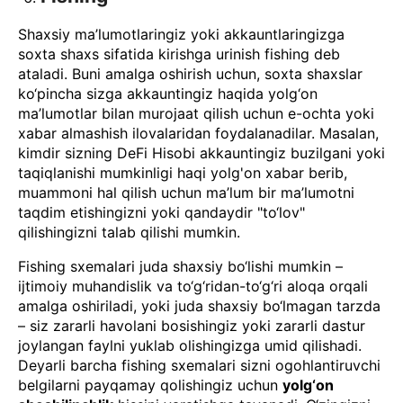
Shaxsiy ma’lumotlaringiz yoki akkauntlaringizga
soxta shaxs sifatida kirishga urinish fishing deb
ataladi. Buni amalga oshirish uchun, soxta shaxslar
ko‘pincha sizga akkauntingiz haqida yolg‘on
ma’lumotlar bilan murojaat qilish uchun e-ochta yoki
xabar almashish ilovalaridan foydalanadilar. Masalan,
kimdir sizning DeFi Hisobi akkauntingiz buzilgani yoki
taqiqlanishi mumkinligi haqi yolg'on xabar berib,
muammoni hal qilish uchun ma’lum bir ma’lumotni
taqdim etishingizni yoki qandaydir "to‘lov"
qilishingizni talab qilishi mumkin.
Fishing sxemalari juda shaxsiy bo‘lishi mumkin –
ijtimoiy muhandislik va to‘g‘ridan-to‘g‘ri aloqa orqali
amalga oshiriladi, yoki juda shaxsiy bo‘lmagan tarzda
– siz zararli havolani bosishingiz yoki zararli dastur
joylangan faylni yuklab olishingizga umid qilishadi.
Deyarli barcha fishing sxemalari sizni ogohlantiruvchi
belgilarni payqamay qolishingiz uchun
yolg‘on