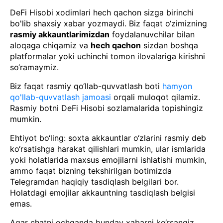
DeFi Hisobi xodimlari hech qachon sizga birinchi
bo'lib shaxsiy xabar yozmaydi. Biz faqat o‘zimizning
rasmiy akkauntlarimizdan
foydalanuvchilar bilan
aloqaga chiqamiz va
hech qachon
sizdan boshqa
platformalar yoki uchinchi tomon ilovalariga kirishni
so‘ramaymiz.
Biz faqat rasmiy qo‘llab-quvvatlash boti
hamyon
qo'llab-quvvatlash jamoasi
orqali muloqot qilamiz.
Rasmiy botni DeFi Hisobi sozlamalarida topishingiz
mumkin.
Ehtiyot bo‘ling: soxta akkauntlar o‘zlarini rasmiy deb
ko‘rsatishga harakat qilishlari mumkin, ular ismlarida
yoki holatlarida maxsus emojilarni ishlatishi mumkin,
ammo faqat bizning tekshirilgan botimizda
Telegramdan haqiqiy tasdiqlash belgilari bor.
Holatdagi emojilar akkauntning tasdiqlash belgisi
emas.
Agar chatni ochganda bunday xabarni ko‘rsangiz,