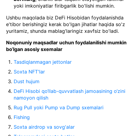
yoki imkoniyatlar firibgarlik bo'lishi mumkin.
Ushbu maqolada biz DeFi Hisobidan foydalanishda
e'tibor berishingiz kerak bo'lgan jihatlar haqida so'z
yuritamiz, shunda mablag'laringiz xavfsiz bo'ladi.
Noqonuniy maqsadlar uchun foydalanilishi mumkin
bo‘lgan asosiy sxemalar
Tasdiqlanmagan jettonlar
Soxta NFT'lar
Dust hujum
DeFi Hisobi qo‘llab-quvvatlash jamoasining o‘zini
namoyon qilish
Rug Pull yoki Pump va Dump sxemalari
Fishing
Soxta airdrop va sovg'alar