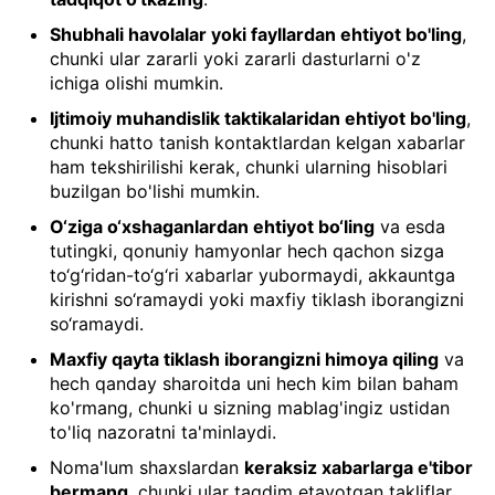
Shubhali havolalar yoki fayllardan ehtiyot bo'ling
,
chunki ular zararli yoki zararli dasturlarni o'z
ichiga olishi mumkin.
Ijtimoiy muhandislik taktikalaridan ehtiyot bo'ling
,
chunki hatto tanish kontaktlardan kelgan xabarlar
ham tekshirilishi kerak, chunki ularning hisoblari
buzilgan bo'lishi mumkin.
O‘ziga o‘xshaganlardan ehtiyot bo‘ling
va esda
tutingki, qonuniy hamyonlar hech qachon sizga
to‘g‘ridan-to‘g‘ri xabarlar yubormaydi, akkauntga
kirishni so‘ramaydi yoki maxfiy tiklash iborangizni
so‘ramaydi.
Maxfiy qayta tiklash iborangizni himoya qiling
va
hech qanday sharoitda uni hech kim bilan baham
ko'rmang, chunki u sizning mablag'ingiz ustidan
to'liq nazoratni ta'minlaydi.
Noma'lum shaxslardan
keraksiz xabarlarga e'tibor
bermang
, chunki ular taqdim etayotgan takliflar