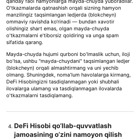
qanday faol hamyonlarga mayda-chuyda yuboradilar.
O'tkazmalarda qatnashish orqali sizning hamyon
manzilingiz taqsimlangan ledjerda (blokcheyn)
ommaviy ravishda ko‘rinadi — bundan xavotir
olishingiz shart emas, olgan mayda-chuyda
o'tkazmalarni e'tiborsiz qoldiring va unga spam
sifatida qarang.
Mayda-chuyda hujumi qurboni bo'lmaslik uchun, iloji
bo'lsa, ushbu "mayda-chuydani" taqsimlangan ledjer
(blokcheyn) orqali almashtirmang va uni yechib
olmang. Shuningdek, noma'lum havolalarga kirmang,
DeFi Hisobingizni tasdiqlanmagan yoki shubhali
ilovalarga ulamang va tasdiqlanmagan ilovalarda
o'tkazmalarni tasdiqlamang.
DeFi Hisobi qo‘llab-quvvatlash
jamoasining o‘zini namoyon qilish