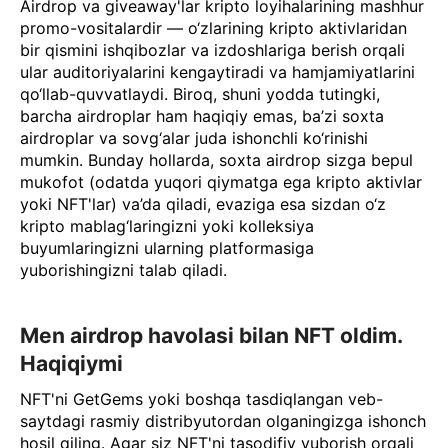
Airdrop va giveaway'lar kripto loyihalarining mashhur
promo-vositalardir — o‘zlarining kripto aktivlaridan
bir qismini ishqibozlar va izdoshlariga berish orqali
ular auditoriyalarini kengaytiradi va hamjamiyatlarini
qo‘llab-quvvatlaydi. Biroq, shuni yodda tutingki,
barcha airdroplar ham haqiqiy emas, ba’zi soxta
airdroplar va sovg‘alar juda ishonchli ko‘rinishi
mumkin. Bunday hollarda, soxta airdrop sizga bepul
mukofot (odatda yuqori qiymatga ega kripto aktivlar
yoki NFT'lar) va’da qiladi, evaziga esa sizdan o‘z
kripto mablag‘laringizni yoki kolleksiya
buyumlaringizni ularning platformasiga
yuborishingizni talab qiladi.
Men airdrop havolasi bilan NFT oldim.
Haqiqiymi
NFT'ni GetGems yoki boshqa tasdiqlangan veb-
saytdagi rasmiy distribyutordan olganingizga ishonch
hosil qiling. Agar siz NFT'ni tasodifiy yuborish orqali