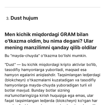
Dust hujum
Men kichik miqdordagi GRAM bilan
o'tkazma oldim, bu nima degani? Ular
mening manzilimni qanday qilib oldilar
Bu "mayda-chuyda" o'tkazma bo'lishi mumkin.
"Dust" — bu kichik miqdordagi kripto aktivlar bo‘lib,
tasodifiy hamyonlarga yuboriladi, maqsad esa
hamyon egalarini aniqlashdir. Taqsimlangan ledjerdagi
(blokcheyn) o'tkazmalarni kuzatadigan va tasodifiy
hamyonlarga mayda-chuyda yuboradigan turli xil
botlar mavjud. Bunday botlar sizning
ma'lumotlaringizga kirish huquqiga ega emas, ular
faqat taqsimlangan ledjerda (blokcheyn) ko‘rgan har