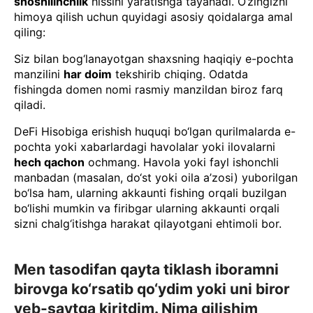
shoshilinchlik
hissini yaratishga tayanadi. O‘zingizni
himoya qilish uchun quyidagi asosiy qoidalarga amal
qiling:
Siz bilan bog‘lanayotgan shaxsning haqiqiy e-pochta
manzilini
har doim
tekshirib chiqing. Odatda
fishingda domen nomi rasmiy manzildan biroz farq
qiladi.
DeFi Hisobiga erishish huquqi bo‘lgan qurilmalarda e-
pochta yoki xabarlardagi havolalar yoki ilovalarni
hech qachon
ochmang. Havola yoki fayl ishonchli
manbadan (masalan, do‘st yoki oila a’zosi) yuborilgan
bo‘lsa ham, ularning akkaunti fishing orqali buzilgan
bo‘lishi mumkin va firibgar ularning akkaunti orqali
sizni chalg‘itishga harakat qilayotgani ehtimoli bor.
Men tasodifan qayta tiklash iboramni
birovga ko‘rsatib qo‘ydim yoki uni biror
veb-saytga kiritdim. Nima qilishim