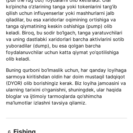
ko‘pincha o‘zlarining tanga yoki tokenlarini targ‘ib
qilish uchun influyenserlar yoki mashhurlarni jalb
qiladilar, bu esa xaridorlar oqimining ortishiga va
tanga qiymatining keskin oshishiga (pump) olib
keladi. Biroq, bu sodir bo‘lgach, tanga yaratuvchilari
va uning dastlabki xaridorlari barcha aktivlarini sotib
yuboradilar (dump), bu esa qolgan barcha
foydalanuvchilar uchun katta qiymat yo‘qotilishiga
olib keladi.
Buning qurboni bo‘lmaslik uchun, har qanday loyihaga
sarmoya kiritishdan oldin har doim mustaqil tadqiqot
(DYOR) olib borishingiz kerak. Biz loyiha jamoasini va
ularning tarixini o‘rganishni, shuningdek, ular haqida
bloglar va ijtimoiy tarmoqlarda qo‘shimcha
ma’lumotlar izlashni tavsiya qilamiz.
Fishing