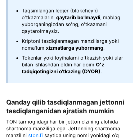
Taqsimlangan ledjer (blokcheyn)
o'tkazmalarini
qaytarib bo'lmaydi
, mablag'
yuborganingizdan so'ng, o'tkazmani
qaytarolmaysiz.
Kriptoni tasdiqlanmagan manzillarga yoki
noma'lum
xizmatlarga yubormang
.
Tokenlar yoki loyihalarni oʻtkazish yoki ular
bilan ishlashdan oldin har doim
Oʻz
tadqiqotingizni o'tkazing (DYOR)
.
Qanday qilib tasdiqlanmagan jettonni
tasdiqlanganidan ajratish mumkin
TON tarmog'idagi har bir jetton o‘zining alohida
shartnoma manziliga ega. Jettonning shartnoma
manzilini
ston.fi
saytida uning nomi yonidagi o‘q