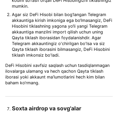
kodini so‘rash orqali DeFi Hisobingizni tiklashingiz
mumkin.
Agar siz DeFi Hisobi bilan bog‘langan Telegram
akkauntiga kirish imkoniga ega bo‘lmasangiz, DeFi
Hisobini tiklashning yagona yo‘li yangi Telegram
akkauntiga manzilni import qilish uchun uning
Qayta tiklash iborasidan foydalanishdir. Agar
Telegram akkauntingiz o'chirilgan bo'lsa va siz
Qayta tiklash iborasini bilmasangiz, DeFi Hisobini
tiklash imkonsiz bo'ladi.
DeFi Hisobini xavfsiz saqlash uchun tasdiqlanmagan
ilovalarga ulamang va hech qachon Qayta tiklash
iborasi yoki akkaunt ma’lumotlarini hech kim bilan
baham ko‘rmang.
Soxta airdrop va sovg'alar