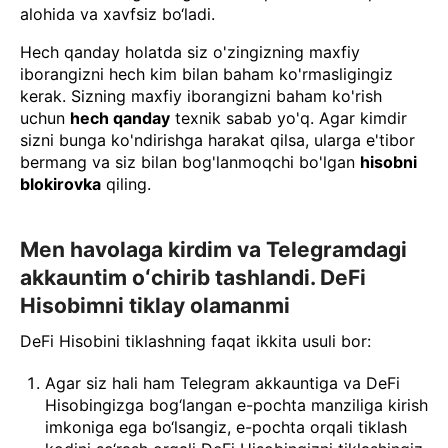
alohida va xavfsiz bo‘ladi.
Hech qanday holatda siz o'zingizning maxfiy
iborangizni hech kim bilan baham ko'rmasligingiz
kerak. Sizning maxfiy iborangizni baham ko'rish
uchun
hech qanday
texnik sabab yo'q. Agar kimdir
sizni bunga ko'ndirishga harakat qilsa, ularga e'tibor
bermang va siz bilan bog'lanmoqchi bo'lgan
hisobni
blokirovka
qiling.
Men havolaga kirdim va Telegramdagi
akkauntim oʻchirib tashlandi. DeFi
Hisobimni tiklay olamanmi
DeFi Hisobini tiklashning faqat ikkita usuli bor:
Agar siz hali ham Telegram akkauntiga va DeFi
Hisobingizga bog‘langan e-pochta manziliga kirish
imkoniga ega bo‘lsangiz, e-pochta orqali tiklash