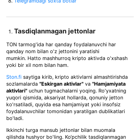
Telegramdagi soxta botlar
Tasdiqlanmagan jettonlar
TON tarmog'ida har qanday foydalanuvchi har
qanday nom bilan o'z jettonini yaratishi
mumkin. Hatto mashhurroq kripto aktivda o'xshash
yoki bir xil nom bilan ham.
Ston.fi
saytiga kirib, kripto aktivlarni almashtirishda
sozlamalarda
"Eskirgan aktivlar"
va
"Hamjamiyata
aktivlari"
uchun tugmachalarni yoqing. Ro'yxatning
yuqori qismida, aksariyat hollarda, qonuniy jetton
ko'rsatiladi, quyida esa hamjamiyat yoki insofsiz
foydalanuvchilar tomonidan yaratilgan dublikatlari
bo'ladi.
Ikkinchi turga mansub jettonlar bilan muomala
qilishda hushyor bo'ling. Ko‘pchilik tasdiqlanmagan