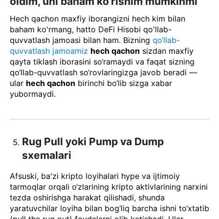
oldim, uni baham ko‘rishim mumkinmi
Hech qachon maxfiy iborangizni hech kim bilan
baham ko'rmang, hatto DeFi Hisobi qo'llab-
quvvatlash jamoasi bilan ham. Bizning
qo‘llab-
quvvatlash jamoamiz
hech qachon
sizdan maxfiy
qayta tiklash iborasini so‘ramaydi va faqat sizning
qo‘llab-quvvatlash so‘rovlaringizga javob beradi —
ular
hech qachon
birinchi bo‘lib sizga xabar
yubormaydi.
Rug Pull yoki Pump va Dump
sxemalari
Afsuski, ba'zi kripto loyihalari hype va ijtimoiy
tarmoqlar orqali o‘zlarining kripto aktivlarining narxini
tezda oshirishga harakat qilishadi, shunda
yaratuvchilar loyiha bilan bog‘liq barcha ishni to‘xtatib
(pull the rug out) foydalarni olib ketishadi. Ular