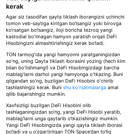
kerak
Agar siz tasodifan qayta tiklash iborangizni uchinchi
tomon veb-saytiga kiritgan bo‘lsangiz yoki birovga
ko‘rsatgan bo‘lsangiz, iloji boricha tezroq yangi
kastodial bo'lmagan hamyon yaratish orqali DeFi
Hisobingizni almashtirishingiz kerak bo‘ladi.
TON tarmog'ida yangi hamyonni yaratganingizdan
so'ng, uning Qayta tiklash iborasini yozing (hech kim
bilan bo'lishmang!) va DeFi Hisobingizdagi barcha
mablag'larni darhol yangi hamyonga o'tkazing. Buni
qilgandan so'ng, buzilgan DeFi Hisobini o'chirib
tashlashingiz kerak. Buni
shu ko'rsatmalarga
amal
qilib bajarishingiz mumkin.
Xavfsizligi buzilgan DeFi Hisobini olib
tashlaganingizdan so‘ng, yangi DeFi Hisobi yaratib,
mablag‘larni unga qaytarib o‘tkazishingiz mumkin.
Yangi DeFi Hisobingizda yangi qayta tiklash iborasi
bo‘ladi va u o‘zgartirilgan TON Space’dan to‘liq