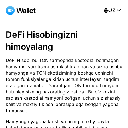
UZ
DeFi Hisobingizni
himoyalang
DeFi Hisobi bu TON tarmog'ida kastodial bo'lmagan
hamyonni yaratishni osonlashtiradigan va sizga ushbu
hamyonga va TON ekotizimining boshqa uchinchi
tomon funksiyalariga kirish uchun interfeysni taqdim
etadigan xizmatdir. Yaratilgan TON tarmoq hamyoni
butunlay sizning nazoratingiz ostida. Bu o'z-o'zini
saqlash kastodial hamyoni bo'lgani uchun siz shaxsiy
kalit va maxfiy tiklash iborasiga ega bo'lgan yagona
tomonsiz.
Hamyonga yagona kirish va uning maxfiy qayta
tiklash iborasini nazorat qilish qobiliyati hibsga