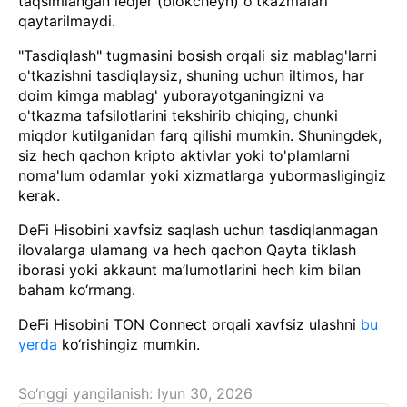
taqsimlangan ledjer (blokcheyn) o'tkazmalari
qaytarilmaydi.
"Tasdiqlash" tugmasini bosish orqali siz mablag'larni
o'tkazishni tasdiqlaysiz, shuning uchun iltimos, har
doim kimga mablag' yuborayotganingizni va
o'tkazma tafsilotlarini tekshirib chiqing, chunki
miqdor kutilganidan farq qilishi mumkin. Shuningdek,
siz hech qachon kripto aktivlar yoki to'plamlarni
noma'lum odamlar yoki xizmatlarga yubormasligingiz
kerak.
DeFi Hisobini xavfsiz saqlash uchun tasdiqlanmagan
ilovalarga ulamang va hech qachon Qayta tiklash
iborasi yoki akkaunt ma’lumotlarini hech kim bilan
baham ko‘rmang.
DeFi Hisobini TON Connect orqali xavfsiz ulashni
bu
yerda
ko‘rishingiz mumkin.
So‘nggi yangilanish: Iyun 30, 2026