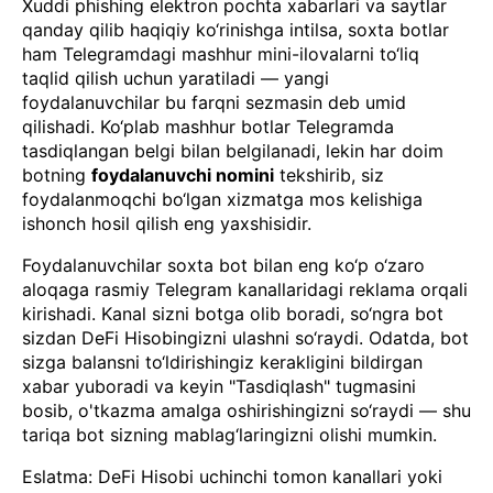
Xuddi phishing elektron pochta xabarlari va saytlar
qanday qilib haqiqiy ko‘rinishga intilsa, soxta botlar
ham Telegramdagi mashhur mini-ilovalarni to‘liq
taqlid qilish uchun yaratiladi — yangi
foydalanuvchilar bu farqni sezmasin deb umid
qilishadi. Ko‘plab mashhur botlar Telegramda
tasdiqlangan belgi bilan belgilanadi, lekin har doim
botning
foydalanuvchi nomini
tekshirib, siz
foydalanmoqchi bo‘lgan xizmatga mos kelishiga
ishonch hosil qilish eng yaxshisidir.
Foydalanuvchilar soxta bot bilan eng ko‘p o‘zaro
aloqaga rasmiy Telegram kanallaridagi reklama orqali
kirishadi. Kanal sizni botga olib boradi, so‘ngra bot
sizdan DeFi Hisobingizni ulashni so‘raydi. Odatda, bot
sizga balansni to‘ldirishingiz kerakligini bildirgan
xabar yuboradi va keyin "Tasdiqlash" tugmasini
bosib, o'tkazma amalga oshirishingizni so‘raydi — shu
tariqa bot sizning mablag‘laringizni olishi mumkin.
Eslatma: DeFi Hisobi uchinchi tomon kanallari yoki