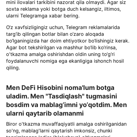
mini ilovalari tarkibini nazorat qila olmaydi. Agar siz
soxta reklama yoki botga duch kelsangiz, iltimos,
ularni Telegramga xabar bering.
O‘z xavfsizligingiz uchun, Telegram reklamalarida
targ‘ib qilingan botlar bilan o‘zaro aloqada
bo‘lganingizda har doim ehtiyotkor bo‘lishingiz kerak.
Agar bot tekshirilgan va mashhur bo‘lib ko‘rinsa,
o'tkazma amalga oshirishdan oldin uning to‘g‘ri
foydalanuvchi nomiga ega ekanligiga ishonch hosil
qiling.
Men DeFi Hisobini noma'lum botga
uladim. Men "Tasdiqlash" tugmasini
bosdim va mablag‘imni yo‘qotdim. Men
ularni qaytarib olamanmi
Biror o'tkazma muvaffaqiyatli amalga oshirilganidan
so'ng, mablag'larni qaytarish imkonsiz, chunki