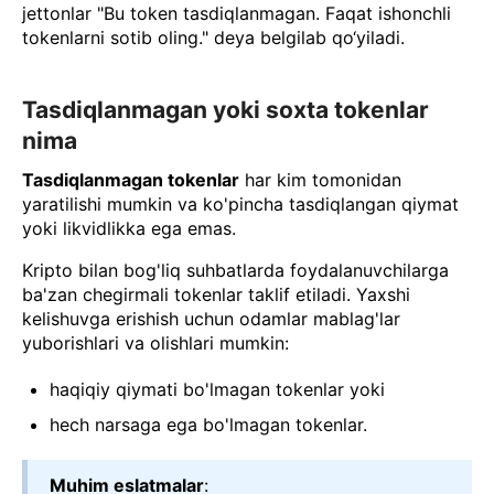
jettonlar "Bu token tasdiqlanmagan. Faqat ishonchli
tokenlarni sotib oling." deya belgilab qo‘yiladi.
Tasdiqlanmagan yoki soxta tokenlar
nima
Tasdiqlanmagan tokenlar
har kim tomonidan
yaratilishi mumkin va ko'pincha tasdiqlangan qiymat
yoki likvidlikka ega emas.
Kripto bilan bog'liq suhbatlarda foydalanuvchilarga
ba'zan chegirmali tokenlar taklif etiladi. Yaxshi
kelishuvga erishish uchun odamlar mablag'lar
yuborishlari va olishlari mumkin:
haqiqiy qiymati bo'lmagan tokenlar yoki
hech narsaga ega bo'lmagan tokenlar.
Muhim eslatmalar
: