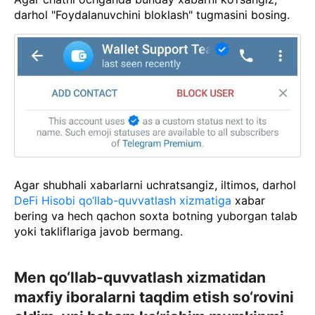
darhol "Foydalanuvchini bloklash" tugmasini bosing.
Agar shubhali xabarlarni uchratsangiz, iltimos, darhol
DeFi Hisobi qo‘llab-quvvatlash xizmatiga
xabar
bering va hech qachon soxta botning yuborgan talab
yoki takliflariga javob bermang.
Men qo‘llab-quvvatlash xizmatidan
maxfiy iboralarni taqdim etish so‘rovini