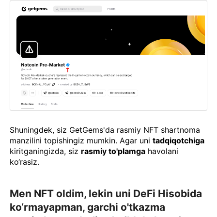
Shuningdek, siz GetGems'da rasmiy NFT shartnoma
manzilini topishingiz mumkin. Agar uni
tadqiqotchiga
kiritganingizda, siz
rasmiy to'plamga
havolani
ko‘rasiz.
Men NFT oldim, lekin uni DeFi Hisobida
ko‘rmayapman, garchi o'tkazma